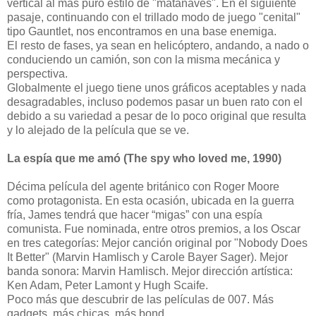
vertical al más puro estilo de "matanaves". En el siguiente
pasaje, continuando con el trillado modo de juego "cenital"
tipo Gauntlet, nos encontramos en una base enemiga.
El resto de fases, ya sean en helicóptero, andando, a nado o
conduciendo un camión, son con la misma mecánica y
perspectiva.
Globalmente el juego tiene unos gráficos aceptables y nada
desagradables, incluso podemos pasar un buen rato con el
debido a su variedad a pesar de lo poco original que resulta
y lo alejado de la película que se ve.
La espía que me amó (The spy who loved me, 1990)
Décima película del agente británico con Roger Moore
como protagonista. En esta ocasión, ubicada en la guerra
fría, James tendrá que hacer “migas” con una espía
comunista. Fue nominada, entre otros premios, a los Oscar
en tres categorías: Mejor canción original por "Nobody Does
It Better" (Marvin Hamlisch y Carole Bayer Sager). Mejor
banda sonora: Marvin Hamlisch. Mejor dirección artística:
Ken Adam, Peter Lamont y Hugh Scaife.
Poco más que descubrir de las películas de 007. Más
gadgets, más chicas, más bond...