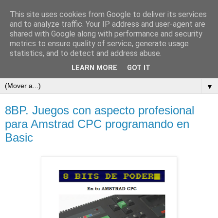
This site uses cookies from Google to deliver its services
and to analyze traffic. Your IP address and user-agent are
shared with Google along with performance and security
metrics to ensure quality of service, generate usage
statistics, and to detect and address abuse.
LEARN MORE
GOT IT
▼
8BP. Juegos con aspecto profesional
para Amstrad CPC programando en
Basic