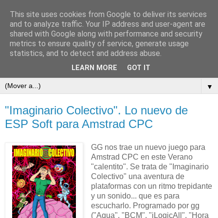
This site uses cookies from Google to deliver its services
and to analyze traffic. Your IP address and user-agent are
shared with Google along with performance and security
metrics to ensure quality of service, generate usage
statistics, and to detect and address abuse.
LEARN MORE
GOT IT
▼
"Imaginario Colectivo". Lo nuevo de
ESP Soft para Amstrad CPC
GG nos trae un nuevo juego para
Amstrad CPC en este Verano
"calentito". Se trata de "Imaginario
Colectivo" una aventura de
plataformas con un ritmo trepidante
y un sonido... que es para
escucharlo. Programado por gg
("Aqua", "BCM", "iLogicAll", "Hora