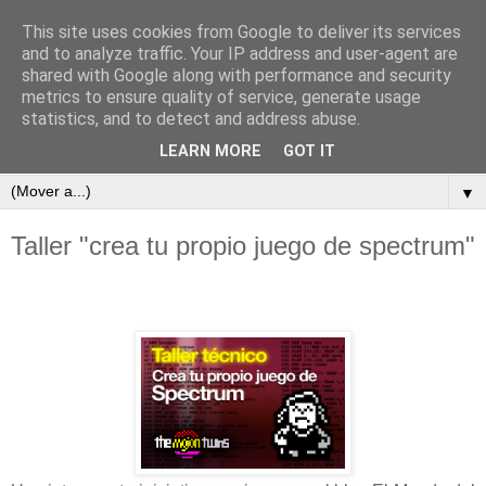
This site uses cookies from Google to deliver its services
and to analyze traffic. Your IP address and user-agent are
shared with Google along with performance and security
metrics to ensure quality of service, generate usage
statistics, and to detect and address abuse.
LEARN MORE
GOT IT
▼
Taller "crea tu propio juego de spectrum"